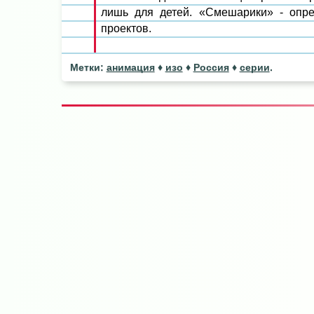
лишь для детей. «Смешарики» - опр
проектов.
Метки:
анимация
♦
изо
♦
Россия
♦
серии
.