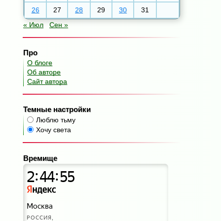
26
27
28
29
30
31
« Июл
Сен »
Про
О блоге
Об авторе
Сайт автора
Темные настройки
Люблю тьму
Хочу света
Времище