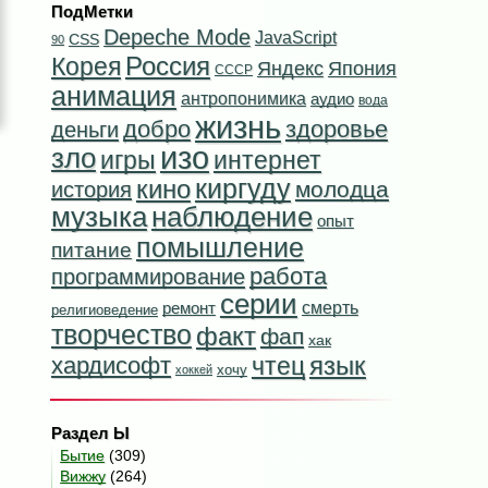
ПодМетки
Depeche Mode
JavaScript
CSS
90
Россия
Корея
Яндекс
Япония
СССР
анимация
антропонимика
аудио
вода
жизнь
добро
здоровье
деньги
изо
зло
игры
интернет
кино
киргуду
молодца
история
наблюдение
музыка
опыт
помышление
питание
работа
программирование
серии
смерть
ремонт
религиоведение
творчество
факт
фап
хак
язык
чтец
хардисофт
хочу
хоккей
Раздел Ы
Бытие
(309)
Вижжу
(264)